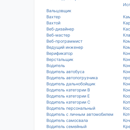
Исп
Вальцовщик
Вахтер
Ка
Вахтой
Кар
Веб-дизайнер
Ка
Веб-мастер
Кл
Веб-программист
Ко
Ведущий инженер
Ко
Верификатор
Кон
Верстальщик
Кон
Водитель
Кон
Водитель автобуса
Кон
Водитель автопогрузчика
пр
Водитель дальнобойщик
Ко
Водитель категории В
Кон
Водитель категории Е
Коо
Водитель категории С
Коп
Водитель персональный
Кос
Водитель с личным автомобилем
Ко
Водитель самосвала
Коч
Водитель семейный
Кр