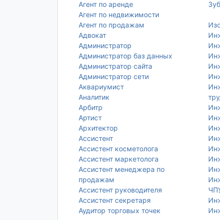
Агент по аренде
Зуб
Агент по недвижимости
Агент по продажам
Изо
Адвокат
Ин
Администратор
Ин
Администратор баз данных
Инж
Администратор сайта
Ин
Администратор сети
Инж
Аквариумист
Ин
Аналитик
тру
Арбитр
Инж
Артист
Ин
Архитектор
Инж
Ассистент
Инж
Ассистент косметолога
Ин
Ассистент маркетолога
Инж
Ассистент менеджера по
Ин
продажам
Инж
Ассистент руководителя
ЧП
Ассистент секретаря
Ин
Аудитор торговых точек
Ин