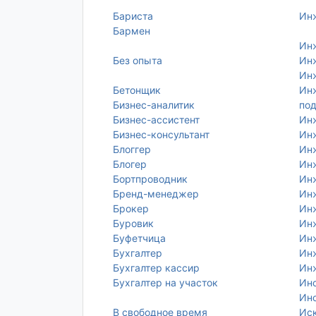
Бариста
Ин
Бармен
Ин
Без опыта
Инж
Инж
Бетонщик
Инж
Бизнес-аналитик
по
Бизнес-ассистент
Ин
Бизнес-консультант
Ин
Блоггер
Ин
Блогер
Ин
Бортпроводник
Ин
Бренд-менеджер
Ин
Брокер
Инж
Буровик
Ин
Буфетчица
Ин
Бухгалтер
Ин
Бухгалтер кассир
Ин
Бухгалтер на участок
Ин
Инс
В свободное время
Ис