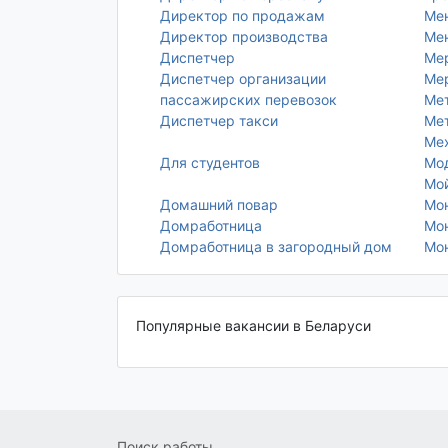
Директор по продажам
Ме
Директор производства
Ме
Диспетчер
Ме
Диспетчер организации
Ме
пассажирских перевозок
Ме
Диспетчер такси
Мет
Ме
Для студентов
Мо
Мо
Домашний повар
Мо
Домработница
Мо
Домработница в загородный дом
Мон
Популярные вакансии в Беларуси
Поиск работы