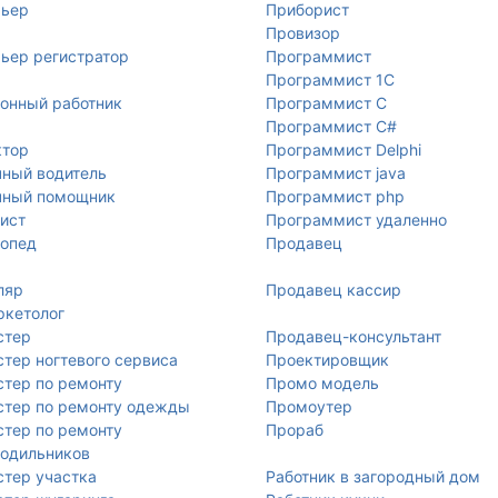
рьер
Приборист
Провизор
ьер регистратор
Программист
Программист 1С
онный работник
Программист C
Программист C#
ктор
Программист Delphi
ный водитель
Программист java
чный помощник
Программист php
ист
Программист удаленно
опед
Продавец
ляр
Продавец кассир
ркетолог
стер
Продавец-консультант
тер ногтевого сервиса
Проектировщик
тер по ремонту
Промо модель
тер по ремонту одежды
Промоутер
тер по ремонту
Прораб
одильников
тер участка
Работник в загородный дом