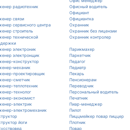
Офис менеджер
женер радиотехник
Офисный водитель
Официант
женер связи
Официантка
енер сервисного центра
Охранник
енер строитель
Охранник без лицензии
енер технической
Охранник контролер
ддержки
женер электроник
Парикмахер
женер электронщик
Паркетчик
женер-конструктор
Педагог
женер-механик
Педиатр
женер-проектировщик
Пекарь
женер-сметчик
Пенсионерам
енер-теплотехник
Переводчик
женер-технолог
Персональный водитель
женер-экономист
Печатник
женер-электрик
Пиар-менеджер
женер-электромеханик
Пилот
структор
Пиццмейкер повар пиццер
труктор йоги
Плотник
кусствовед
Повар