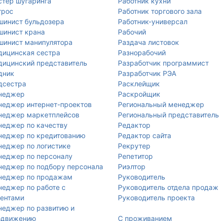
тер шугаринга
Работник кухни
трос
Работник торгового зала
инист бульдозера
Работник-универсал
шинист крана
Рабочий
инист манипулятора
Раздача листовок
ицинская сестра
Разнорабочий
ицинский представитель
Разработчик программист
дник
Разработчик РЭА
дсестра
Расклейщик
неджер
Раскройщик
еджер интернет-проектов
Региональный менеджер
неджер маркетплейсов
Региональный представитель
еджер по качеству
Редактор
неджер по кредитованию
Редактор сайта
еджер по логистике
Рекрутер
еджер по персоналу
Репетитор
еджер по подбору персонала
Риэлтор
неджер по продажам
Руководитель
еджер по работе с
Руководитель отдела продаж
ентами
Руководитель проекта
еджер по развитию и
одвижению
С проживанием