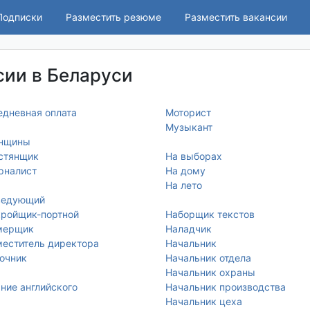
Подписки
Разместить резюме
Разместить вакансии
ии в Беларуси
дневная оплата
Моторист
Музыкант
нщины
стянщик
На выборах
рналист
На дому
На лето
ведующий
ройщик-портной
Наборщик текстов
мерщик
Наладчик
еститель директора
Начальник
очник
Начальник отдела
Начальник охраны
ние английского
Начальник производства
Начальник цеха