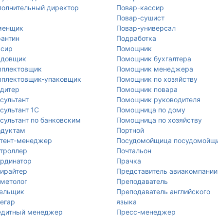
олнительный директор
Повар-кассир
Повар-сушист
менщик
Повар-универсал
антин
Подработка
ссир
Помощник
адовщик
Помощник бухгалтера
мплектовщик
Помощник менеджера
мплектовщик-упаковщик
Помощник по хозяйству
дитер
Помощник повара
сультант
Помощник руководителя
сультант 1С
Помощница по дому
сультант по банковским
Помощница по хозяйству
одуктам
Портной
нтент-менеджер
Посудомойщица посудомойщ
троллер
Почтальон
рдинатор
Прачка
ирайтер
Представитель авиакомпании
метолог
Преподаватель
тельщик
Преподаватель английского
егар
языка
едитный менеджер
Пресс-менеджер