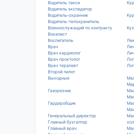
Водитель такси
Ку
Водитель экспедитор
Водитель-охранник
Кур
Водитель-телохранитель
Военнослужащий по контракту
Кух
Вокалист
Воспитатель
Ле
Врач
Лич
Врач кардиолог
Ли
Врач проктолог
Лог
Врач терапевт
Лог
Второй пилот
Выходные
Ма
Ма
Газорезчик
Ма
Мас
Гардеробщик
Мас
Мас
Генеральный директор
Мас
Главный бухгалтер
хол
Главный врач
Мас