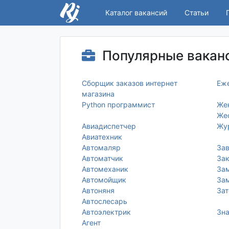
Каталог вакансий
Статьи
Популярные ваканс
Сборщик заказов интернет
Еже
магазина
Python программист
Же
Же
Авиадиспетчер
Жу
Авиатехник
Автомаляр
За
Автоматчик
Зак
Автомеханик
За
Автомойщик
Зам
Автоняня
Зат
Автослесарь
Автоэлектрик
Зна
Агент