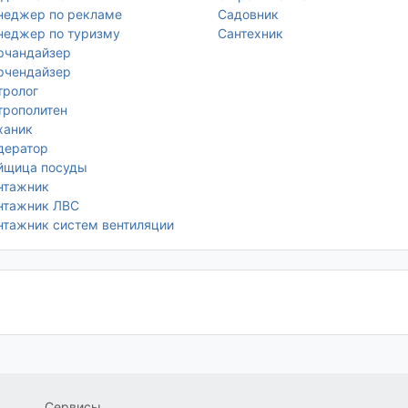
неджер по рекламе
Садовник
неджер по туризму
Сантехник
рчандайзер
рчендайзер
тролог
рополитен
ханик
дератор
йщица посуды
нтажник
нтажник ЛВС
тажник систем вентиляции
Сервисы