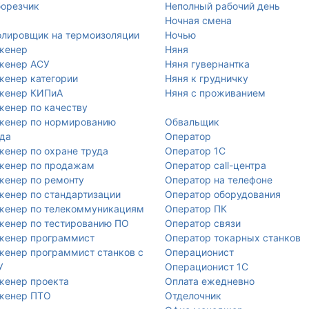
орезчик
Неполный рабочий день
Ночная смена
лировщик на термоизоляции
Ночью
женер
Няня
женер АСУ
Няня гувернантка
енер категории
Няня к грудничку
женер КИПиА
Няня с проживанием
енер по качеству
женер по нормированию
Обвальщик
да
Оператор
енер по охране труда
Оператор 1С
женер по продажам
Оператор call-центра
енер по ремонту
Оператор на телефоне
енер по стандартизации
Оператор оборудования
женер по телекоммуникациям
Оператор ПК
енер по тестированию ПО
Оператор связи
женер программист
Оператор токарных станков
енер программист станков с
Операционист
У
Операционист 1С
женер проекта
Оплата ежедневно
женер ПТО
Отделочник