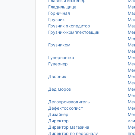
Главный инженер
Мас
Гладильщица
Ма
Горничная
Маш
Грузчик
Ма
Грузчик экспедитор
Маш
Грузчик-комплектовщик
Мед
Мед
Грузчиком
Ме
Ме
Гувернантка
Ме
Гувернер
Мен
Ме
Дворник
Мен
Ме
Дед мороз
Мен
Мен
Делопроизводитель
Мен
Дефектоскопист
Ме
Дизайнер
Мен
Директор
кли
Директор магазина
Мен
Директор по персоналу
пр