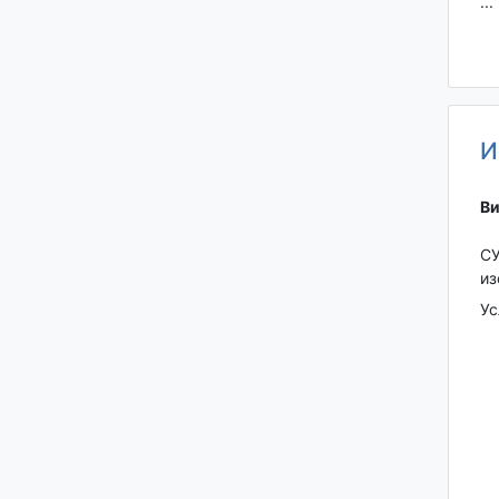
...
И
Ви
СУ
из
Ус