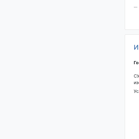
...
И
Го
СУ
из
Ус