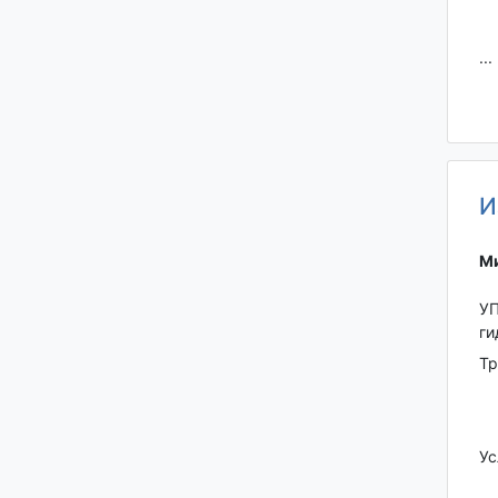
...
И
Ми
УП
ги
Тр
Ус