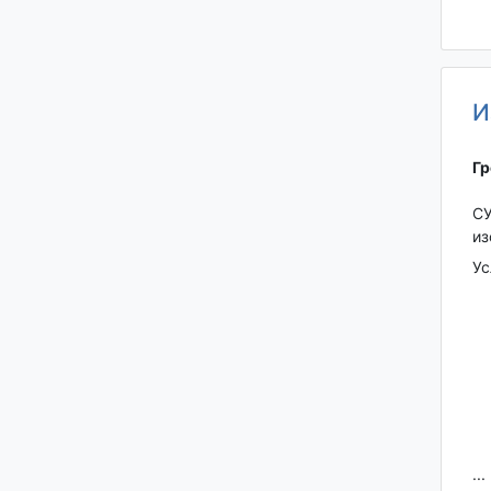
И
Гр
СУ
из
Ус
...