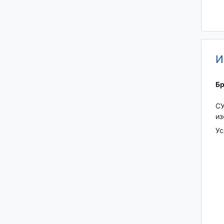
И
Бр
СУ
из
Ус