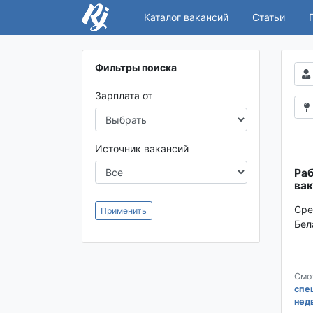
Каталог вакансий
Статьи
Фильтры поиска
Зарплата от
Источник вакансий
Раб
вак
Сре
Применить
Бел
Смо
спе
нед