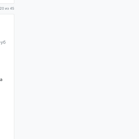
20 из 45
руб
да