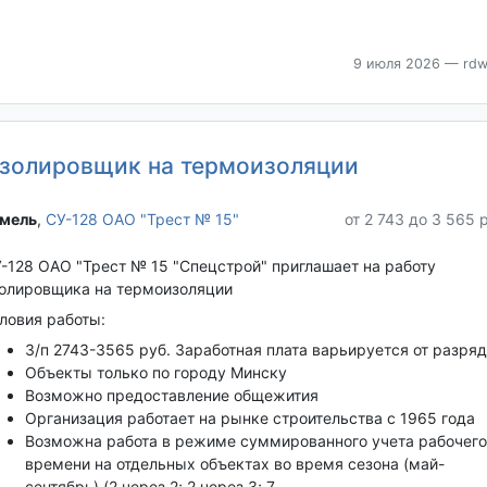
9 июля 2026
— rdw
золировщик на термоизоляции
мель‎
,
СУ-128 ОАО "Трест № 15"
от 2 743 до 3 565 
-128 ОАО "Трест № 15 "Спецстрой" приглашает на работу
олировщика на термоизоляции
ловия работы:
З/п 2743-3565 руб. Заработная плата варьируется от разря
Объекты только по городу Минску
Возможно предоставление общежития
Организация работает на рынке строительства с 1965 года
Возможна работа в режиме суммированного учета рабочего
времени на отдельных объектах во время сезона (май-
сентябрь) (2 через 2; 2 через 3; 7