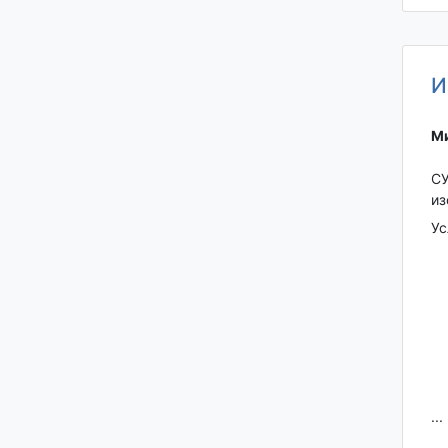
И
Ми
СУ
из
Ус
...