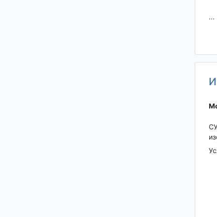
...
И
Мо
СУ
из
Ус