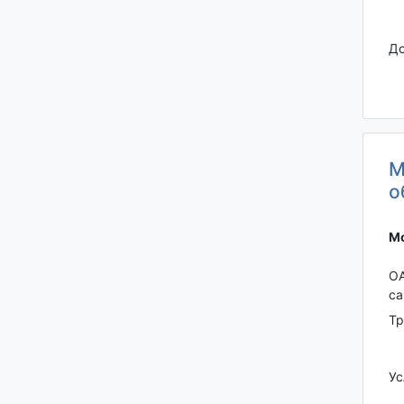
До
М
о
Мо
ОА
са
Тр
Ус