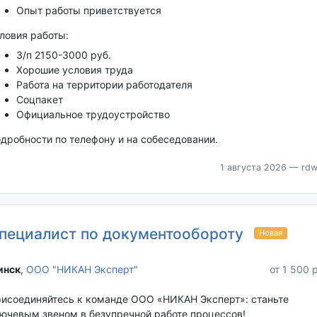
Опыт работы приветствуется
ловия работы:
З/п 2150-3000 руб.
Хорошие условия труда
Работа на территории работодателя
Соцпакет
Официальное трудоустройство
дробности по телефону и на собеседовании.
1 августа 2026
— rdw
пециалист по документообороту
Новая
нск‎
,
ООО "НИКАН Эксперт"
от 1 500 
исоединяйтесь к команде ООО «НИКАН Эксперт»: станьте
ючевым звеном в безупречной работе процессов!