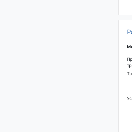
Р
Ми
Пр
тр
Тр
Ус