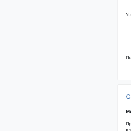
Ус
По
С
Ми
Пр
кл