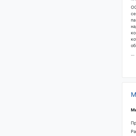
ОО
се
па
на
ко
ко
об
...
М
Ми
Пр
Ра