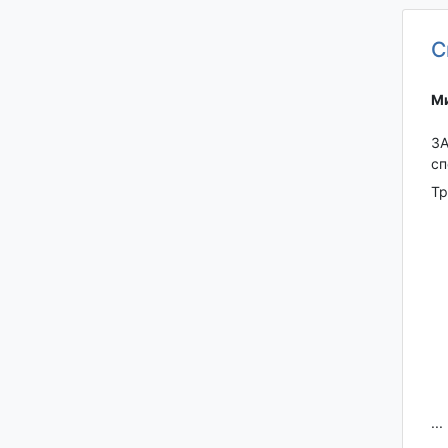
С
Ми
ЗА
сп
Тр
...