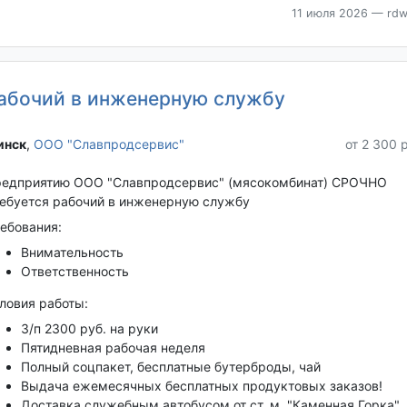
11 июля 2026
— rdw
абочий в инженерную службу
нск‎
,
ООО "Славпродсервис"
от 2 300 
едприятию ООО "Славпродсервис" (мясокомбинат) СРОЧНО
ебуется рабочий в инженерную службу
ебования:
Внимательность
Ответственность
ловия работы:
З/п 2300 руб. на руки
Пятидневная рабочая неделя
Полный соцпакет, бесплатные бутерброды, чай
Выдача ежемесячных бесплатных продуктовых заказов!
Доставка служебным автобусом от ст. м. "Каменная Горка",