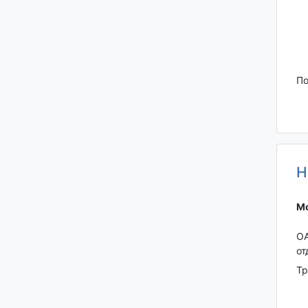
По
Н
Мо
ОА
от
Тр