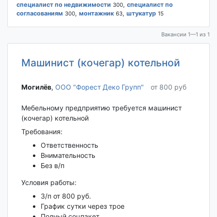
специалист по недвижимости
,
специалист по
300
согласованиям
,
монтажник
,
штукатур
300
63
15
Вакансии 1—1 из 1
Машинист (кочегар) котельной
Могилёв‎
,
ООО "Форест Деко Групп"
от 800 руб
Мебельному предприятию требуется машинист
(кочегар) котельной
Требования:
Ответственность
Внимательность
Без в/п
Условия работы:
З/п от 800 руб.
График сутки через трое
Полный соцпакет