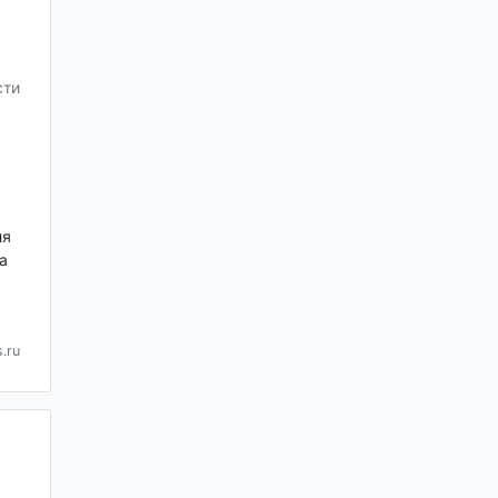
сти
ля
а
.ru