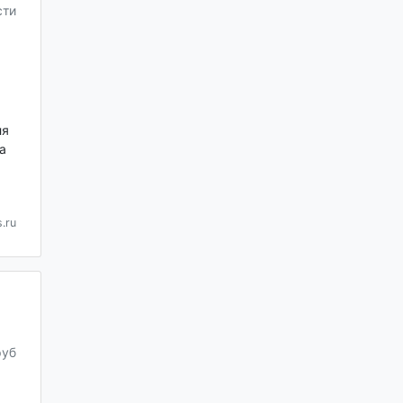
сти
ля
а
.ru
руб