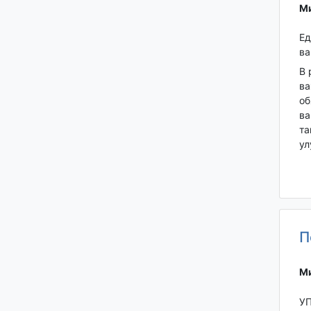
Ми
Ед
ва
В 
ва
об
ва
та
ул
П
Ми
УП