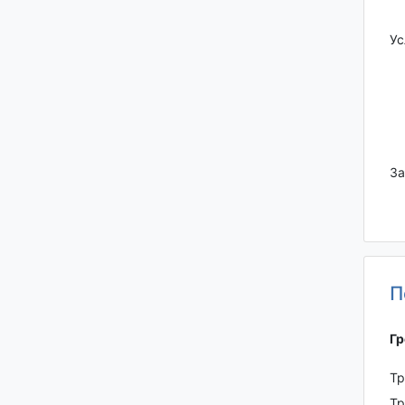
Ус
За
П
Гр
Тр
Тр