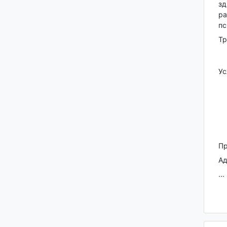
зд
ра
пс
Тр
Ус
Пр
Ад
...