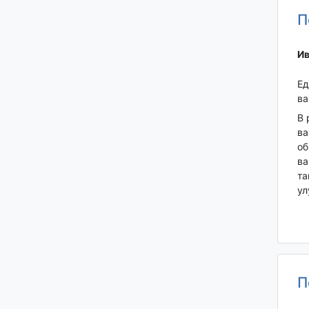
П
Ив
Ед
ва
В 
ва
об
ва
та
ул
П