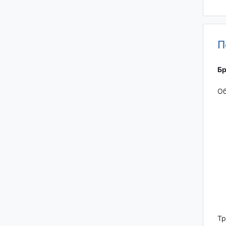
П
Бр
Об
Тр